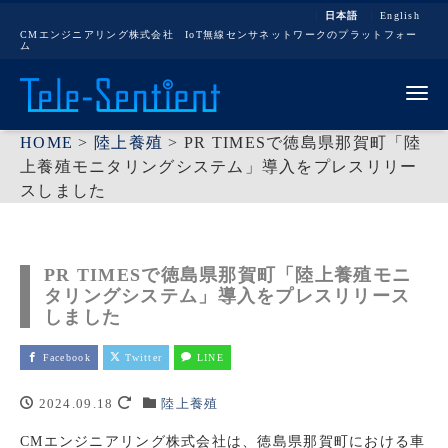
日本語
English
CMエンジニアリング株式会社 IoT無線センサネットワークのプラットフォー
ム
Me
HOME
>
陸上養殖
>
PR TIMESで徳島県那賀町「陸
上養殖モニタリングシステム」導入をプレスリリー
スしました
PR TIMESで徳島県那賀町「陸上養殖モニ
タリングシステム」導入をプレスリリース
しました
Facebook
Twitter
LINE
2024.09.18
陸上養殖
CMエンジニアリング株式会社は、徳島県那賀町における車