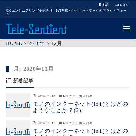
日本語
English
CMエンジニアリング株式会社 IoT無線センサネットワークのプラットフォー
ム
Me
HOME
>
2020年
>
12月
月:
2020年12月
新着記事
2020.12.18
IoTによる価値創出
モノのインターネット(IoT)とはどの
ようなことか？(2)
2020.12.11
IoTによる価値創出
モノのインターネット(IoT)とはどの