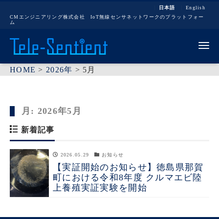
日本語
English
CMエンジニアリング株式会社 IoT無線センサネットワークのプラットフォー
ム
Me
HOME
>
2026年
>
5月
月:
2026年5月
新着記事
2026.05.29
お知らせ
【実証開始のお知らせ】徳島県那賀
町における令和8年度 クルマエビ陸
上養殖実証実験を開始