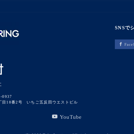
SNSで
Face
社
0-0937
二丁目18番2号 いちご五反田ウエストビル
YouTube