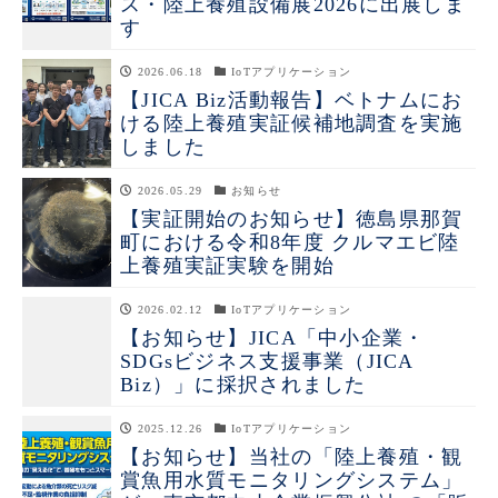
ス・陸上養殖設備展2026に出展しま
す
2026.06.18
IoTアプリケーション
【JICA Biz活動報告】ベトナムにお
ける陸上養殖実証候補地調査を実施
しました
2026.05.29
お知らせ
【実証開始のお知らせ】徳島県那賀
町における令和8年度 クルマエビ陸
上養殖実証実験を開始
2026.02.12
IoTアプリケーション
【お知らせ】JICA「中小企業・
SDGsビジネス支援事業（JICA
Biz）」に採択されました
2025.12.26
IoTアプリケーション
【お知らせ】当社の「陸上養殖・観
賞魚用水質モニタリングシステム」