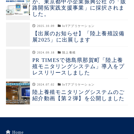
が、東京都中小企業振興公社 の「販
路開拓実践支援事業」に採択されま
した。
2025.10.09
IoTアプリケーション
【出展のお知らせ】「陸上養殖設備
展2025」に出展します
2024.09.18
陸上養殖
PR TIMESで徳島県那賀町「陸上養
殖モニタリングシステム」導入をプ
レスリリースしました
2024.07.02
IoTアプリケーション
陸上養殖モニタリングシステムのご
紹介動画【第２弾】を公開しました
Home