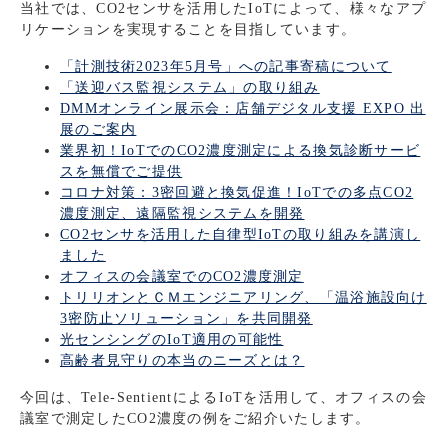
当社では、CO2センサを活用したIoTによって、様々なアプ
リケーションを実現することを目指しています。
「計測技術2023年5月号」への記事寄稿について
「送迎バス監視システム」の取り組み
DMMオンライン展示会：店舗デジタル支援 EXPO 出
展のご案内
業界初！IoTでのCO2濃度測定による換気診断サービ
スを無償でご提供
コロナ対策：3密回避と換気促進！IoTでの多点CO2
濃度測定、遠隔監視システムを開発
CO2センサを活用した自律型IoTの取り組みを講演し
ました
オフィスの会議室でのCO2濃度測定
トリリオンとＣＭエンジニアリング、「温浴施設向け
3密防止ソリューション」を共同開発
光センシングのIoT適用の可能性
高齢者見守りの本当のニーズとは？
今回は、Tele-SentientによるIoTを活用して、オフィスの会
議室で測定したCO2濃度の例をご紹介いたします。