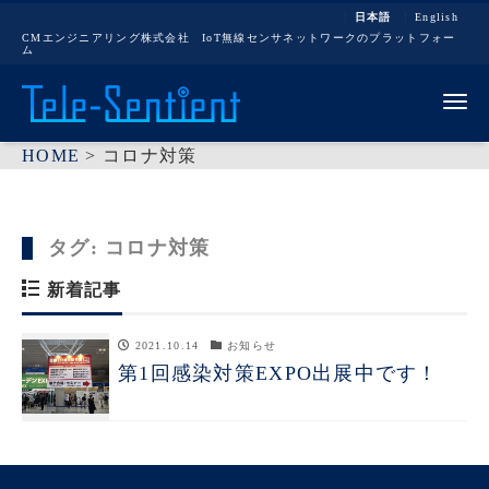
日本語
English
CMエンジニアリング株式会社 IoT無線センサネットワークのプラットフォー
ム
Me
HOME
>
コロナ対策
タグ:
コロナ対策
新着記事
2021.10.14
お知らせ
第1回感染対策EXPO出展中です！