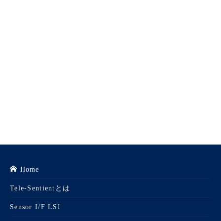
Home
Tele-Sentientとは
Sensor I/F LSI